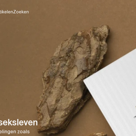
tikelen
Zoeken
seksleven
elingen zoals