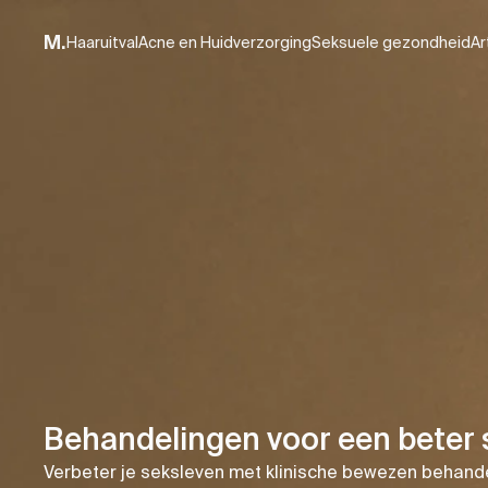
M.
Haaruitval
Acne en Huidverzorging
Seksuele gezondheid
Ar
Behandelingen voor een beter 
Verbeter je seksleven met klinische bewezen behand